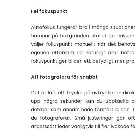
Fel fokuspunkt
Autofokus fungerar bra i många situationer,
hamnar på bakgrunden istället för huvudmot
väljer fokuspunkt manuellt när det behövs
ögonen eftersom de naturligt drar betr
fokuspunkt ger bilden ett betydligt mer prof
Att fotografera för snabbt
Det är lätt att trycka på avtryckaren dir
upp några sekunder kan du upptäcka bätt
detaljer som annars hade förstört bilden. 
du fotograferar. Små justeringar gör ofta
arbetssätt leder vanligtvis till fler lyckade f