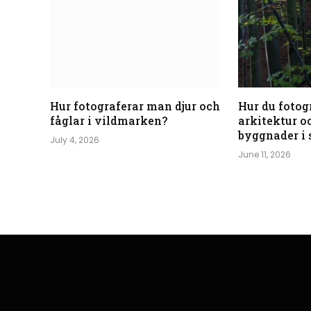
Hur fotograferar man djur och
Hur du fotog
fåglar i vildmarken?
arkitektur o
byggnader i 
July 4, 2026
June 11, 2026