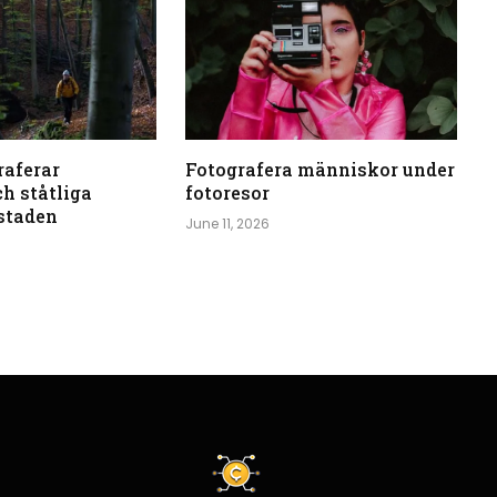
raferar
Fotografera människor under
ch ståtliga
fotoresor
staden
June 11, 2026